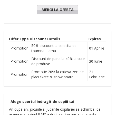
MERGI LA OFERTA
Offer Type
Discount Details
Expires
50% discount la colectia de
Promotion
01 Aprilie
toamna - iarna
Discount de pana la 40% la sute
Promotion
30 Iunie
de produse
Promotie 20% la cateva zeci de
21
Promotion
placi skate & snow board
Februarie
-Alege sportul indragit de copiii tai-
An dupa an, jocurile si jucariile copilariei se schimba, de
aceea magazinul BMX a dorit sa tina pasul cu aceste