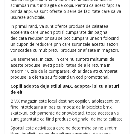
schimbari mult indragite de copii. Pentru ca acest fapt sa
prinda aripi, va sunt oferite o serie de facilitate care sa va
usureze achizitiile.
In primul rand, va sunt oferite produse de calitatea
excelenta care uneori poti fi cumparate din pagina
dedicata reducerilor sau se pot cumpara uneori folosind
un cupon de reducere prin care surprizele acestui sezon
vor scadea cu mult pretul produselor afisate in magazin.
De asemenea, in cazul in care nu sunteti multumiti de
aceste produse, aveti posibilitatea de a le returna in
maxim 10 zile de la cumparare, chiar daca ati cumparat
produse la oferta sau folosind un cod promotional.
Copiii adopta deja stilul BMX, adopta-l si tu alaturi
de ei!
BMX magazin este locul destinat copiilor, adolescentilor,
fiind intotdeauna in pas cu moda: de la biciclete bmx,
skate-uri, echipamente de snowboard, toate acestea va
sunt garantate ca fiind produse originale, de inalta calitate.
Sportul este activitatea care ne determina sa ne simtim
liberi, impliniti, sa ne dezvoltam armonios, de aceea