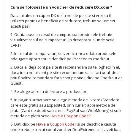
Cum se foloseste un voucher de reducere DX.com ?
Daca ai ales un cupon DX de la noi de pe site si vrei sa il
utilizezi pentru a beneficia de reducere, trebuie sa urmezi
acesti pasi:
1. Odata puse in cosul de cumparaturi produsele trebuie
vizualizat cosul de cumparaturi (in dreapta sus unde scrie
CART).
2. In cosul de cumparaturi, se verifica inca odata produsele
adaugate apoi trebuie dat click pe Proceed to checkout.
3. Daca ai deja cont pe site iti recomandam sa te loghezi in el,
daca insa nu ai cont pe site recomandam sa iti faci unul, desi
poti finaliza comanda si fara cont pe site ( click pe Checkout as
Guest).
4. Se alege adresa de livrare a produselor.
5. In pagina urmatoare se alege metoda de livrare (Standard
care este gratis sau Expedited, prin curier) apoi metoda de
plata (Card de debit sau credit, PayPal sau WebMoney) si sub
metoda de plata scrie
Have a Coupon Code?
6. Dati click pe
Have a Coupon Code?
si se deschide casuta
unde trebuie trecut codul voucher DealExtreme ce il aveti luat