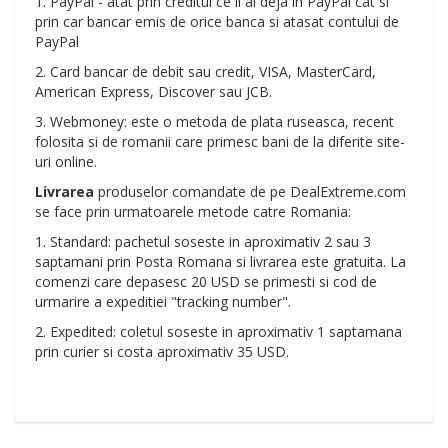
1. PayPal - atat prin creditul ce il ai deja in PayPal cat si
prin car bancar emis de orice banca si atasat contului de
PayPal
2. Card bancar de debit sau credit, VISA, MasterCard,
American Express, Discover sau JCB.
3. Webmoney: este o metoda de plata ruseasca, recent
folosita si de romanii care primesc bani de la diferite site-
uri online.
Livrarea
produselor comandate de pe DealExtreme.com
se face prin urmatoarele metode catre Romania:
1. Standard: pachetul soseste in aproximativ 2 sau 3
saptamani prin Posta Romana si livrarea este gratuita. La
comenzi care depasesc 20 USD se primesti si cod de
urmarire a expeditiei "tracking number".
2. Expedited: coletul soseste in aproximativ 1 saptamana
prin curier si costa aproximativ 35 USD.