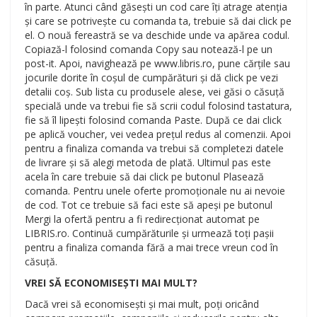
în parte. Atunci când găsești un cod care îți atrage atenția
și care se potrivește cu comanda ta, trebuie să dai click pe
el. O nouă fereastră se va deschide unde va apărea codul.
Copiază-l folosind comanda Copy sau notează-l pe un
post-it. Apoi, navighează pe www.libris.ro, pune cărțile sau
jocurile dorite în coșul de cumpărături și dă click pe vezi
detalii coș. Sub lista cu produsele alese, vei găsi o căsuță
specială unde va trebui fie să scrii codul folosind tastatura,
fie să îl lipești folosind comanda Paste. După ce dai click
pe aplică voucher, vei vedea prețul redus al comenzii. Apoi
pentru a finaliza comanda va trebui să completezi datele
de livrare și să alegi metoda de plată. Ultimul pas este
acela în care trebuie să dai click pe butonul Plasează
comanda. Pentru unele oferte promoționale nu ai nevoie
de cod. Tot ce trebuie să faci este să apeși pe butonul
Mergi la ofertă pentru a fi redirecționat automat pe
LIBRIS.ro. Continuă cumpărăturile și urmează toți pașii
pentru a finaliza comanda fără a mai trece vreun cod în
căsuță.
VREI SĂ ECONOMISEȘTI MAI MULT?
Dacă vrei să economisești și mai mult, poți oricând