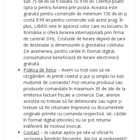
sub 75 de lei va fi taxată cu 9.90 lei. Clientul poate
opta și pentru livrarea prin poșta. Aceasta este
gratuită pentru comenzile de minimum 150 de lei și
costă 9.99 lei pentru comenzile sub acest prag. În
plus, LIBRIS vine în ajutorul celor care nu locuiesc în
România și oferă livrarea internațională prin firma
de curierat DHL. Costurile de livrare depind de țara
de destinație și dimensiunile și greutatea coletului.
De asemenea, pentru cărțile în format digital,
consumatorul beneficiază de livrare electronică
gratuită.
Politica de Retur
– Avem cu toții voie să ne
răzgândim. Ai primit coletul și pur și simplu nu ești
mulțumit de comanda? Poți returna produsul sau
produsele comandate în maximum 30 de zile de la
emiterea facturii fiscale a comenzii. Dar, atenție
acestea nu trebuie să fie deteriorate sau rupte și
trebuie să fie returnate împreună cu documentele
originale primite cu comanda respectivă. Iar, cărțile
în format digital (ebooks) nu se pot returna
indiferent de motivul invocat.
Contact
– Ai căutat ajutor pe site-ul oficial în
secțiunea Întrebări frecvente, dar tot ai nedumeriri?