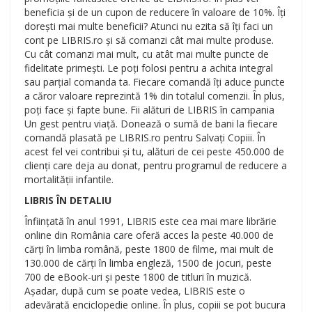
beneficia și de un cupon de reducere în valoare de 10%. Îți
dorești mai multe beneficii? Atunci nu ezita să îți faci un
cont pe LIBRIS.ro și să comanzi cât mai multe produse.
Cu cât comanzi mai mult, cu atât mai multe puncte de
fidelitate primești. Le poți folosi pentru a achita integral
sau parțial comanda ta. Fiecare comandă îți aduce puncte
a căror valoare reprezintă 1% din totalul comenzii. În plus,
poți face și fapte bune. Fii alături de LIBRIS în campania
Un gest pentru viață. Donează o sumă de bani la fiecare
comandă plasată pe LIBRIS.ro pentru Salvați Copiii. În
acest fel vei contribui și tu, alături de cei peste 450.000 de
clienți care deja au donat, pentru programul de reducere a
mortalității infantile.
LIBRIS ÎN DETALIU
Înființată în anul 1991, LIBRIS este cea mai mare librărie
online din România care oferă acces la peste 40.000 de
cărți în limba română, peste 1800 de filme, mai mult de
130.000 de cărți în limba engleză, 1500 de jocuri, peste
700 de eBook-uri și peste 1800 de titluri în muzică.
Așadar, după cum se poate vedea, LIBRIS este o
adevărată enciclopedie online. În plus, copiii se pot bucura