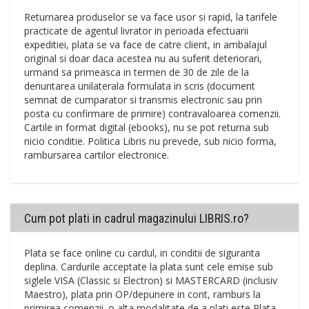
Returnarea produselor se va face usor si rapid, la tarifele
practicate de agentul livrator in perioada efectuarii
expeditiei, plata se va face de catre client, in ambalajul
original si doar daca acestea nu au suferit deteriorari,
urmand sa primeasca in termen de 30 de zile de la
denuntarea unilaterala formulata in scris (document
semnat de cumparator si transmis electronic sau prin
posta cu confirmare de primire) contravaloarea comenzii.
Cartile in format digital (ebooks), nu se pot returna sub
nicio conditie. Politica Libris nu prevede, sub nicio forma,
rambursarea cartilor electronice.
Cum pot plati in cadrul magazinului LIBRIS.ro?
Plata se face online cu cardul, in conditii de siguranta
deplina. Cardurile acceptate la plata sunt cele emise sub
siglele VISA (Classic si Electron) si MASTERCARD (inclusiv
Maestro), plata prin OP/depunere in cont, ramburs la
primirea comenzii. o alta modalitate de a plati este Plata