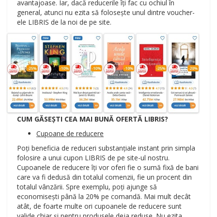
avantajoase. Iar, dacă reducerile îți fac cu ochiul în
general, atunci nu ezita să folosește unul dintre voucher-
ele LIBRIS de la noi de pe site.
CUM GĂSEȘTI CEA MAI BUNĂ OFERTĂ LIBRIS?
Cupoane de reducere
Poți beneficia de reduceri substanțiale instant prin simpla
folosire a unui cupon LIBRIS de pe site-ul nostru.
Cupoanele de reducere îți vor oferi fie o sumă fixă de bani
care va fi dedusă din totalul comenzii, fie un procent din
totalul vânzării. Spre exemplu, poți ajunge să
economisești până la 20% pe comandă. Mai mult decât
atât, de foarte multe ori cupoanele de reducere sunt
valide chiar și pentru produsele deja reduse. Nu ezita.