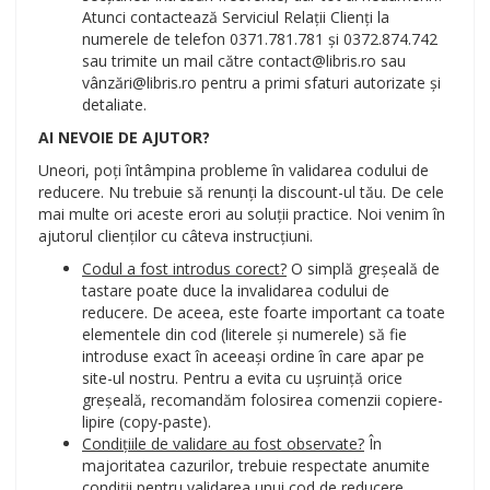
Atunci contactează Serviciul Relații Clienți la
numerele de telefon 0371.781.781 și 0372.874.742
sau trimite un mail către contact@libris.ro sau
vânzări@libris.ro pentru a primi sfaturi autorizate și
detaliate.
AI NEVOIE DE AJUTOR?
Uneori, poți întâmpina probleme în validarea codului de
reducere. Nu trebuie să renunți la discount-ul tău. De cele
mai multe ori aceste erori au soluții practice. Noi venim în
ajutorul clienților cu câteva instrucțiuni.
Codul a fost introdus corect?
O simplă greșeală de
tastare poate duce la invalidarea codului de
reducere. De aceea, este foarte important ca toate
elementele din cod (literele și numerele) să fie
introduse exact în aceeași ordine în care apar pe
site-ul nostru. Pentru a evita cu ușruință orice
greșeală, recomandăm folosirea comenzii copiere-
lipire (copy-paste).
Condițiile de validare au fost observate?
În
majoritatea cazurilor, trebuie respectate anumite
condiții pentru validarea unui cod de reducere.