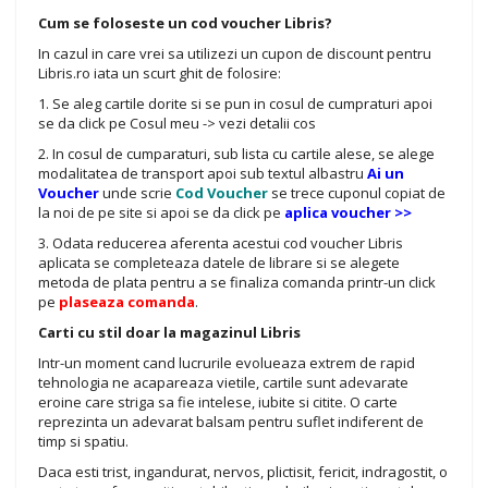
Cum se foloseste un cod voucher Libris?
In cazul in care vrei sa utilizezi un cupon de discount pentru
Libris.ro iata un scurt ghit de folosire:
1. Se aleg cartile dorite si se pun in cosul de cumpraturi apoi
se da click pe Cosul meu -> vezi detalii cos
2. In cosul de cumparaturi, sub lista cu cartile alese, se alege
modalitatea de transport apoi sub textul albastru
Ai un
Voucher
unde scrie
Cod Voucher
se trece cuponul copiat de
la noi de pe site si apoi se da click pe
aplica voucher >>
3. Odata reducerea aferenta acestui cod voucher Libris
aplicata se completeaza datele de librare si se alegete
metoda de plata pentru a se finaliza comanda printr-un click
pe
plaseaza comanda
.
Carti cu stil doar la magazinul Libris
Intr-un moment cand lucrurile evolueaza extrem de rapid
tehnologia ne acapareaza vietile, cartile sunt adevarate
eroine care striga sa fie intelese, iubite si citite. O carte
reprezinta un adevarat balsam pentru suflet indiferent de
timp si spatiu.
Daca esti trist, ingandurat, nervos, plictisit, fericit, indragostit, o