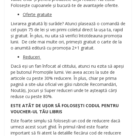
Folosește cupoanele și bucură-te de avantajele oferite.
Oferte gratuite
Livrarea gratuită îți surâde? Atunci plasează o comandă de
cel puțin 75 de lei și vei primi coletul direct la ușa ta, rapid
și gratuit. În plus, nu uita să verifici întotdeauna promoția
lunii. De cele mai multe ori, primești gratuit o carte de la
o anumită editură cu promoția 2+1 gratuit.
Reduceri
Dacă eși un fan înfocat al cititului, atunci nu ezita să apeși
pe butonul Promoțiile lumii. Vei avea acces la sute de
articole cu peste 30% reducere. În plus, chiar pe prima
pagină a site-ului oficial vei găsi rubricile Recomandări,
Noutăți, Jocuri și Super reduceri unde te așteaptă cărți
reduse cu peste 80%.
ESTE ATÂT DE UȘOR SĂ FOLOSEȘTI CODUL PENTRU
VOUCHER-UL TĂU LIBRIS
Este foarte simplu să folosești un cod de reducere dacă
urmezi acest scurt ghid. În primul rând este foarte
important să fii atent la detalille fiecărui cod de reducere