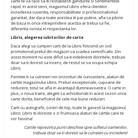
carte te va face sa iti restabilesti gandurile si sentimentele
rapid. In acest sens, magazinul Libris ofera clientilor
increderea cuvenita, responsabilitate si profesionalismul
garantat, dar daca toate acestea iti par putine, afla ca pilonii
de baza in orice intreprindere acestia ar trebui sa fie,
diferenta consta in respectarea lor.
Libris, alegerea iubitorilor de carte
Daca alegi sa cumperi carti de la Libris folosind un cod
promotional pretul din magazin va scadea semnificativ. Din
acest moment nu este dificil sa-ti indelinesti dorintele, trebuie
doar sa-ti doresti sa incerci, de restul se va ocupa echipa
Libris.
Permite-ti sa cutreieri noi orizonturi de cunoastere, alaturi de
cartile magazinului Libris. Preturi exceptionale, cupoane de
reducere, totul se afla in avantajul dumneavoastra. O carte in
plus, o noua traire, alegeti sa achizitionati in acest sezon orice
carte dorita, beneficiind de cele mai bune reduceri.
Carti cu autografe, scrieri de top, toate le gasesti la magazinul
Libris. Libris iti doreste o zi frumoasa alaturi de cartile care te
vor fascina!
Cartile reprezinta punti deschise spre sufletul oamenilor,
trebuie doar sa-ti doresti sa le cutreieri cu incredere!