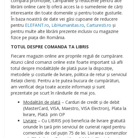
compara promoțiile, campaniile și reducerile pentru alte
librării online care îți oferă acces la o sumedenie de cărți
interesante din toate domeniile și pentru toate gusturile.
În baza noastră de date vei găsi cupoane de reducere
pentru
ELEFANT.ro
,
LibHumanitas.ro
,
Carturesti.ro
și
pentru multe alte librării prezente inclusiv cu magazine
fizice pe piața din România.
TOTUL DESPRE COMANDA TA LIBRIS
Fiecare magazin online are propriile reguli de cumpărare.
Atunci când comanzi online este foarte important să afli
totul despre modalitățile de plată puse la dispoziție,
metodele și costurile de livrare, politica de retur și serviciul
Relații clienți. Pentru a te putea bucura de cumpărături,
am verificat deja toate aceste informații și sunt
prezentate pe scurt în rândurile de mai jos.
Modalități de plată
– Carduri de credit și de debit
(MasterCard, VISA, Maestro, VISA Electron), Plata la
livrare, Plată prin OP
Livrare
– Cu LIBRIS poți beneficia de livrare gratuită
oriunde în țară prin serviciul de curierat rapid pentru
comenzile de cel puțin 75 de lei. Livrarea comenzilor