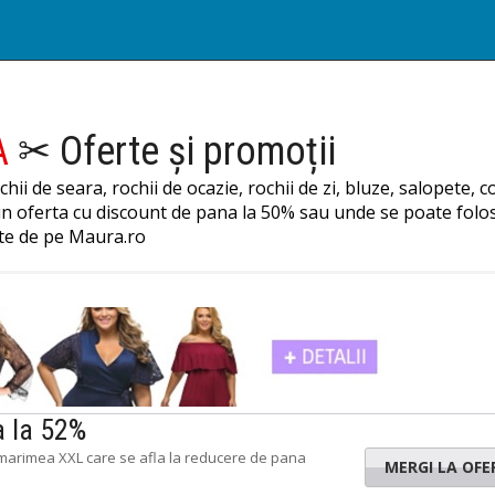
A
✂ Oferte și promoții
hii de seara, rochii de ocazie, rochii de zi, bluze, salopete,
 in oferta cu discount de pana la 50% sau unde se poate folo
te de pe Maura.ro
a la 52%
i marimea XXL care se afla la reducere de pana
MERGI LA OFE