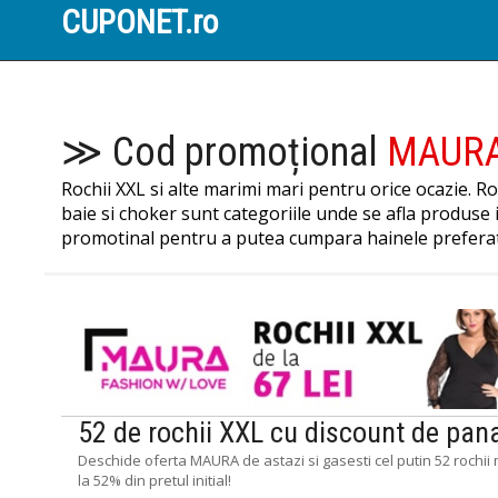
CUPONET.ro
≫ Cod promoțional
MAUR
Rochii XXL si alte marimi mari pentru orice ocazie. Roc
baie si choker sunt categoriile unde se afla produse
promotinal pentru a putea cumpara hainele prefera
52 de rochii XXL cu discount de pan
Deschide oferta MAURA de astazi si gasesti cel putin 52 rochi
la 52% din pretul initial!