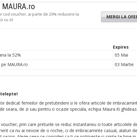
pe MAURA.ro
ar cod voucher, ai parte de 20% reducere la
MERGI LA OFE
i cu zi!
Expires
pana la 52%
05 Mai
XL pe MAURA.ro
03 Martie
telepte!
te dedicat femeilor de pretutindeni si le ofera articole de imbracamin
i de seara, de zi sau pentru o ocazie speciala, echipa Maura iti ghideaz
 voucher, prin care preturile se reduc instantaneu si toate articolele d
ent ca nu ai nevoie de o rochie, ci de imbracaminte casual, alaturi 
st sezon. Alege ceea ce consideri ca ti se potriveste si simte-te bine in