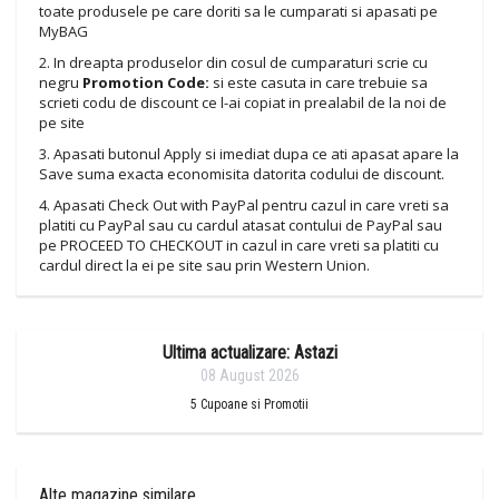
toate produsele pe care doriti sa le cumparati si apasati pe
MyBAG
2. In dreapta produselor din cosul de cumparaturi scrie cu
negru
Promotion Code:
si este casuta in care trebuie sa
scrieti codu de discount ce l-ai copiat in prealabil de la noi de
pe site
3. Apasati butonul Apply si imediat dupa ce ati apasat apare la
Save suma exacta economisita datorita codului de discount.
4. Apasati Check Out with PayPal pentru cazul in care vreti sa
platiti cu PayPal sau cu cardul atasat contului de PayPal sau
pe PROCEED TO CHECKOUT in cazul in care vreti sa platiti cu
cardul direct la ei pe site sau prin Western Union.
Ultima actualizare: Astazi
08 August 2026
5
Cupoane si Promotii
Alte magazine similare