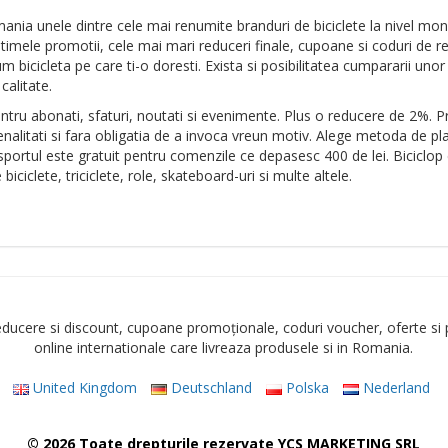
ania unele dintre cele mai renumite branduri de biciclete la nivel mond
ltimele promotii, cele mai mari reduceri finale, cupoane si coduri de r
um bicicleta pe care ti-o doresti. Exista si posibilitatea cumpararii un
calitate.
ntru abonati, sfaturi, noutati si evenimente. Plus o reducere de 2%. 
enalitati si fara obligatia de a invoca vreun motiv. Alege metoda de pl
nsportul este gratuit pentru comenzile ce depasesc 400 de lei. Biciclop
biciclete, triciclete, role, skateboard-uri si multe altele.
cere si discount, cupoane promoționale, coduri voucher, oferte si
online internationale care livreaza produsele si in Romania.
United Kingdom
Deutschland
Polska
Nederland
© 2026 Toate drepturile rezervate YCS MARKETING SRL