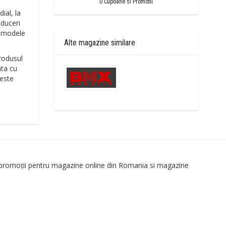
0
Cupoane si Promotii
ial, la
educeri
or modele
Alte magazine similare
Produsul
ata cu
 este
 promoții pentru magazine online din Romania si magazine