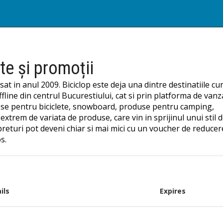
te și promoții
sat in anul 2009. Biciclop este deja una dintre destinatiile c
fline din centrul Bucurestiului, cat si prin platforma de vanza
si piese pentru biciclete, snowboard, produse pentru camping,
xtrem de variata de produse, care vin in sprijinul unui stil d
 preturi pot deveni chiar si mai mici cu un voucher de reducer
s.
ils
Expires