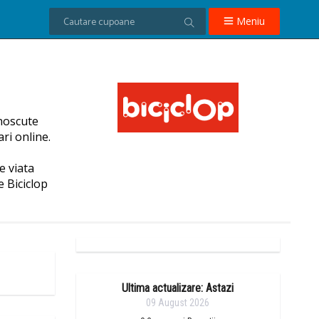
Meniu
unoscute
ri online.
e viata
e Biciclop
Ultima actualizare: Astazi
09 August 2026