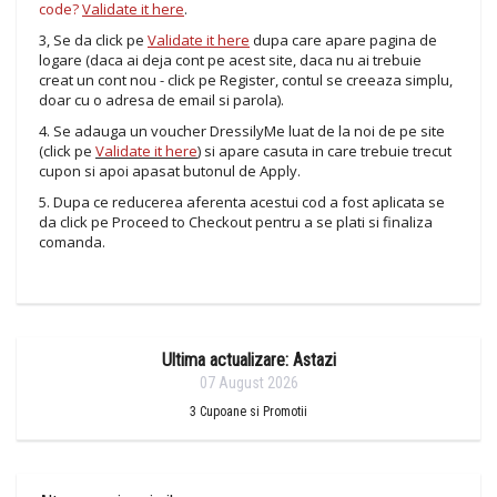
code?
Validate it here
.
3, Se da click pe
Validate it here
dupa care apare pagina de
logare (daca ai deja cont pe acest site, daca nu ai trebuie
creat un cont nou - click pe Register, contul se creeaza simplu,
doar cu o adresa de email si parola).
4. Se adauga un voucher DressilyMe luat de la noi de pe site
(click pe
Validate it here
) si apare casuta in care trebuie trecut
cupon si apoi apasat butonul de Apply.
5. Dupa ce reducerea aferenta acestui cod a fost aplicata se
da click pe Proceed to Checkout pentru a se plati si finaliza
comanda.
Ultima actualizare: Astazi
07 August 2026
3
Cupoane si Promotii