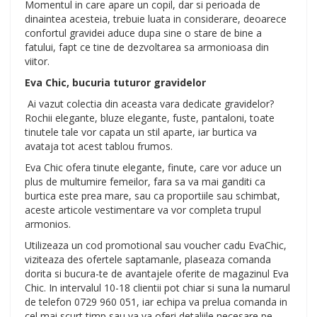
Momentul in care apare un copil, dar si perioada de
dinaintea acesteia, trebuie luata in considerare, deoarece
confortul gravidei aduce dupa sine o stare de bine a
fatului, fapt ce tine de dezvoltarea sa armonioasa din
viitor.
Eva Chic, bucuria tuturor gravidelor
Ai vazut colectia din aceasta vara dedicate gravidelor?
Rochii elegante, bluze elegante, fuste, pantaloni, toate
tinutele tale vor capata un stil aparte, iar burtica va
avataja tot acest tablou frumos.
Eva Chic ofera tinute elegante, finute, care vor aduce un
plus de multumire femeilor, fara sa va mai ganditi ca
burtica este prea mare, sau ca proportiile sau schimbat,
aceste articole vestimentare va vor completa trupul
armonios.
Utilizeaza un cod promotional sau voucher cadu EvaChic,
viziteaza des ofertele saptamanle, plaseaza comanda
dorita si bucura-te de avantajele oferite de magazinul Eva
Chic. In intervalul 10-18 clientii pot chiar si suna la numarul
de telefon 0729 960 051, iar echipa va prelua comanda in
cel mai scurt timp sau va va oferi detaliile necesare pe