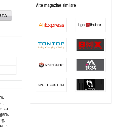
Alte magazine similare
RTA
re,
al,
ze cu
gare,
ng,
uri si