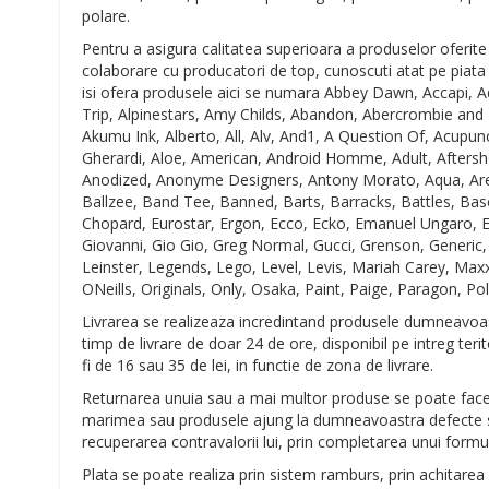
polare.
Pentru a asigura calitatea superioara a produselor oferite
colaborare cu producatori de top, cunoscuti atat pe piata
isi ofera produsele aici se numara Abbey Dawn, Accapi, A
Trip, Alpinestars, Amy Childs, Abandon, Abercrombie and 
Akumu Ink, Alberto, All, Alv, And1, A Question Of, Acupun
Gherardi, Aloe, American, Android Homme, Adult, Aftershokz
Anodized, Anonyme Designers, Antony Morato, Aqua, Aren
Ballzee, Band Tee, Banned, Barts, Barracks, Battles, Bas
Chopard, Eurostar, Ergon, Ecco, Ecko, Emanuel Ungaro, Esito,
Giovanni, Gio Gio, Greg Normal, Gucci, Grenson, Generic, 
Leinster, Legends, Lego, Level, Levis, Mariah Carey, Ma
ONeills, Originals, Only, Osaka, Paint, Paige, Paragon, Polo
Livrarea se realizeaza incredintand produsele dumneavoa
timp de livrare de doar 24 de ore, disponibil pe intreg terit
fi de 16 sau 35 de lei, in functie de zona de livrare.
Returnarea unuia sau a mai multor produse se poate face
marimea sau produsele ajung la dumneavoastra defecte s
recuperarea contravalorii lui, prin completarea unui formul
Plata se poate realiza prin sistem ramburs, prin achitarea