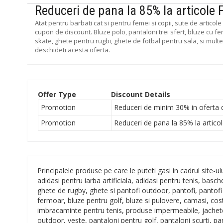
Reduceri de pana la 85% la articole 
Atat pentru barbati cat si pentru femei si copii, sute de artico
cupon de discount. Bluze polo, pantaloni trei sfert, bluze cu fe
skate, ghete pentru rugbi, ghete de fotbal pentru sala, si mult
deschideti acesta oferta.
Offer Type
Discount Details
Promotion
Reduceri de minim 30% in oferta 
Promotion
Reduceri de pana la 85% la artico
Principalele produse pe care le puteti gasi in cadrul site-ul
adidasi pentru iarba artificiala, adidasi pentru tenis, bas
ghete de rugby, ghete si pantofi outdoor, pantofi, pantofi p
fermoar, bluze pentru golf, bluze si pulovere, camasi, c
imbracaminte pentru tenis, produse impermeabile, jachete,
outdoor, veste, pantaloni pentru golf, pantaloni scurti, pant