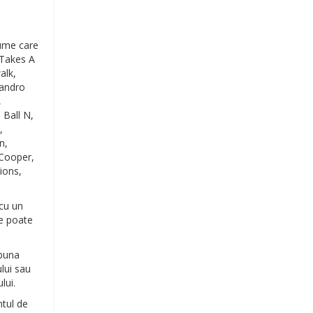
nume care
 Takes A
alk,
sandro
,
 Ball N,
,
n,
eCooper,
ions,
cu un
re poate
 buna
lui sau
lui.
ntul de