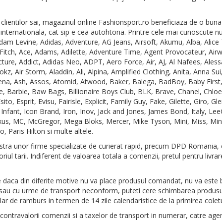
 clientilor sai, magazinul online Fashionsport.ro beneficiaza de o buna
 internationala, cat sip e cea autohtona. Printre cele mai cunoscute 
dam Levine, Adidas, Adventure, AG Jeans, Airsoft, Akumu, Alba, Alice
Fitch, Ace, Adams, Adilette, Adventure Time, Agent Provocateur, Airw
cture, Addict, Adidas Neo, ADPT, Aero Force, Air, AJ, Al Nafees, Ales
, Air Storm, Aladdin, Ali, Alpina, Amplified Clothing, Anita, Anna Sui
a, Ash, Assos, Atomid, Atwood, Baker, Balega, BadBoy, Baby First,
e, Barbie, Baw Bags, Billionaire Boys Club, BLK, Brave, Chanel, Chloe
 Esprit, Evisu, Fairisle, Explicit, Family Guy, Fake, Gilette, Giro, Gle
Infant, Icon Brand, Iron, Inov, Jack and Jones, James Bond, Italy, Le
xxus, MC, McGregor, Mega Bloks, Mercer, Mike Tyson, Mini, Miss, Min
, Paris Hilton si multe altele.
stra unor firme specializate de curierat rapid, precum DPD Romania, 
oriul tarii. Indiferent de valoarea totala a comenzii, pretul pentru livra
 daca din diferite motive nu va place produsul comandat, nu va este
au cu urme de transport neconform, puteti cere schimbarea produsu
ar de ramburs in termen de 14 zile calendaristice de la primirea coletu
 contravalorii comenzii si a taxelor de transport in numerar, catre age