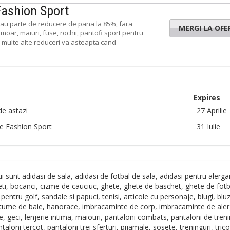
Fashion Sport
le au parte de reducere de pana la 85%, fara
MERGI LA OFE
rmoar, maiuri, fuse, rochii, pantofi sport pentru
e multe alte reduceri va asteapta cand
Expires
de astazi
27 Aprilie
le Fashion Sport
31 Iulie
ui sunt adidasi de sala, adidasi de fotbal de sala, adidasi pentru alerga
cheti, bocanci, cizme de cauciuc, ghete, ghete de baschet, ghete de fotb
entru golf, sandale si papuci, tenisi, articole cu personaje, blugi, blu
ostume de baie, hanorace, imbracaminte de corp, imbracaminte de aler
 geci, lenjerie intima, maiouri, pantaloni combats, pantaloni de treni
aloni tercot, pantaloni trei sferturi, pijamale, sosete, treninguri, trico