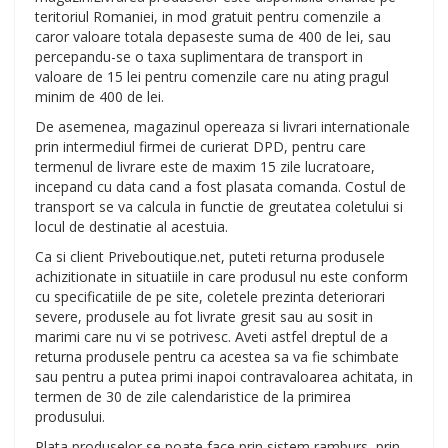
teritoriul Romaniei, in mod gratuit pentru comenzile a
caror valoare totala depaseste suma de 400 de lei, sau
percepandu-se o taxa suplimentara de transport in
valoare de 15 lei pentru comenzile care nu ating pragul
minim de 400 de lei.
De asemenea, magazinul opereaza si livrari internationale
prin intermediul firmei de curierat DPD, pentru care
termenul de livrare este de maxim 15 zile lucratoare,
incepand cu data cand a fost plasata comanda. Costul de
transport se va calcula in functie de greutatea coletului si
locul de destinatie al acestuia.
Ca si client Priveboutique.net, puteti returna produsele
achizitionate in situatiile in care produsul nu este conform
cu specificatiile de pe site, coletele prezinta deteriorari
severe, produsele au fot livrate gresit sau au sosit in
marimi care nu vi se potrivesc. Aveti astfel dreptul de a
returna produsele pentru ca acestea sa va fie schimbate
sau pentru a putea primi inapoi contravaloarea achitata, in
termen de 30 de zile calendaristice de la primirea
produsului.
Plata produselor se poate face prin sistem ramburs, prin