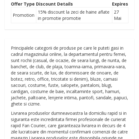
Offer Type
Discount Details
Expires
15% discount la zeci de haine aflate
27
Promotion
in promotie promotie
Mai
Principalele categorii de produse pe care le puteti gasi in
cadrul magazinului online, la departamentul pentru femei,
sunt rochii (casual, de ocazie, de seara lungi, de nunta, de
banchet, de club, de plaja, toamna-iarna, primavara-vara,
de seara scurte, de lux, de domnisoare de onoare, de
botez, retro, office, tricotate si denim), bluze, camasi
sacouri, costume, fuste, salopete, pantaloni, blugi,
cardigan, costume de baie, incaltaminte sport, hamuri,
jachete, paltoane, lenjerie intima, pantofi, sandale, papuci,
ghete si cizme.
Livrarea produselor dumneavoastra la domiciliu rapid si in
siguranta este incredintata firmei profesionale de curierat
rapid Fan Courier, care garanteaza livrarea in decurs de 4
zile lucratoare din momentul confirmarii comenzii de catre
magazin.Livrarea produselor este disponibila oriunde pe